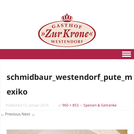
Skip to content
schmidbaur_westendorf_pute_m
exiko
Published
12. Januar 2016
at
960 × 853
in
Speisen & Getränke
← Previous
Next →